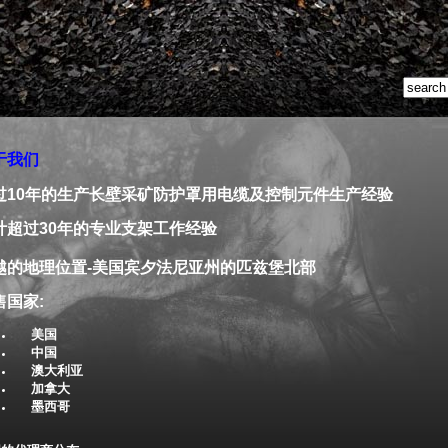
于我们
过10年的生产长壁采矿防护罩用电缆及控制元件生产经验
计超过30年的专业支架工作经验
越的地理位置-美国宾夕法尼亚州的匹兹堡北部
售国家:
美国
中国
澳大利亚
加拿大
墨西哥