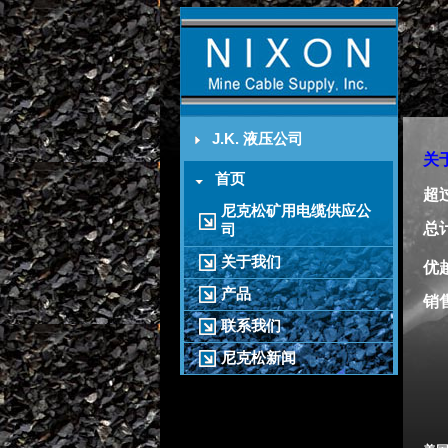
J.K. 液压公司
关
首页
超
尼克松矿用电缆供应公
总
司
关于我们
优
产品
销
联系我们
尼克松新闻